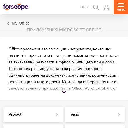
BG
MENU
MS Office
ПРИЛОЖЕНИЯ MICROSOFT OFFICE
Office приложенията са мощни инструменти, които ще
развият творчеството ви и ще ви помогнат да постигнете
възхитителни резултати в офиса, училището или у дома.
Те са стандарт в индустрията за различни видове
администриране на документи, изчисления, комуникации,
Пакети Office
презентации и много други. Можете да изберете някое от
Приложения Office
самостоятелните приложения на Office: Word, Excel, Visio,
Outlook, Access или Project. Те са идеалното решение, ако
не се нуждаете от пълния Office пакет. Разгърнете своите
мисли и идеи в един миг!
Project
Visio