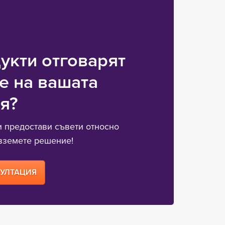
дукти отговарят
е на вашата
я?
 предостави съвети относно
вземете решение!
СУЛТАЦИЯ