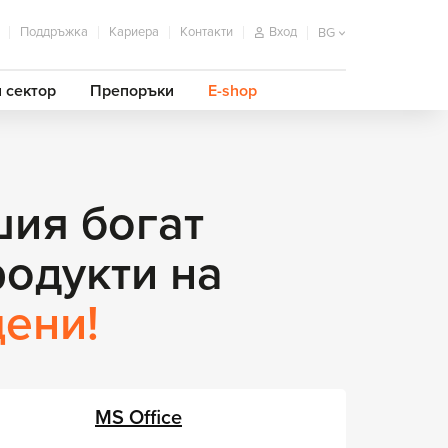
Поддръжка
Кариера
Контакти
Вход
BG
 сектор
Препоръки
E-shop
шия богат
родукти на
цени!
MS Office