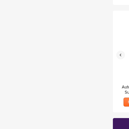
Autodesk Inventor 2019 –
Autodesk Revit 2019 –
Aut
безсрочно ползване
безсрочно ползване
Su
б
ПОКАЖИ ПРОДУКТА
ПОКАЖИ ПРОДУКТА