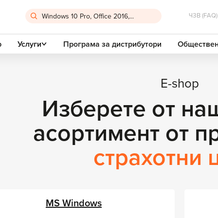
ЧЗВ (FAQ)
р
Услуги
Програма за дистрибутори
Обществен
E-shop
Изберете от на
асортимент от п
страхотни 
MS Windows