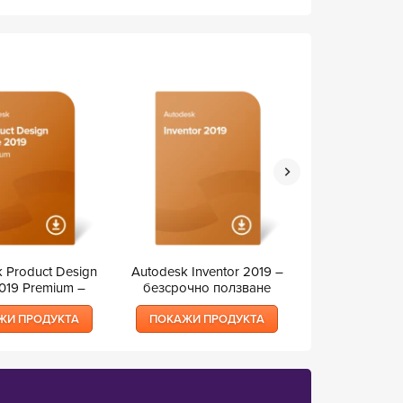
 Product Design
Autodesk Inventor 2019 –
Autodesk Rev
2019 Premium –
безсрочно ползване
безсрочно 
очно ползване
ЖИ ПРОДУКТА
ПОКАЖИ ПРОДУКТА
ПОКАЖИ П