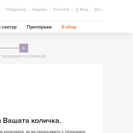
Поддръжка
Кариера
Контакти
Вход
BG
 сектор
Препоръки
E-shop
4
ОБОБЩЕНИЕ
НА ПОРЪЧКАТА
 Вашата количка.
в количката, за да продължите с поръчката.