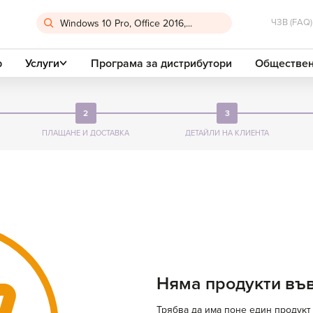
ЧЗВ (FAQ)
р
Услуги
Програма за дистрибутори
Обществен
2
3
ПЛАЩАНЕ
И ДОСТАВКА
ДЕТАЙЛИ
НА КЛИЕНТА
Няма продукти във
Трябва да има поне един продукт 