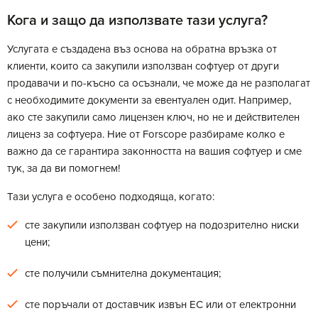
Кога и защо да използвате тази услуга?
Услугата е създадена въз основа на обратна връзка от
клиенти, които са закупили използван софтуер от други
продавачи и по-късно са осъзнали, че може да не разполагат
с необходимите документи за евентуален одит. Например,
ако сте закупили само лицензен ключ, но не и действителен
лиценз за софтуера. Ние от Forscope разбираме колко е
важно да се гарантира законността на вашия софтуер и сме
тук, за да ви помогнем!
Тази услуга е особено подходяща, когато:
сте закупили използван софтуер на подозрително ниски
цени;
сте получили съмнителна документация;
сте поръчали от доставчик извън ЕС или от електронни