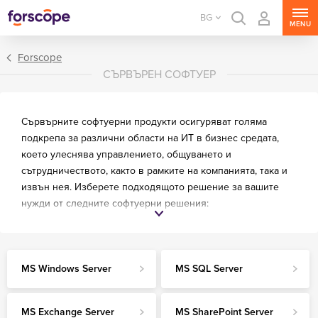
BG
MENU
Forscope
СЪРВЪРЕН СОФТУЕР
Сървърните софтуерни продукти осигуряват голяма
подкрепа за различни области на ИТ в бизнес средата,
което улеснява управлението, общуването и
сътрудничеството, както в рамките на компанията, така и
извън нея. Изберете подходящото решение за вашите
нужди от следните софтуерни решения:
MS Windows Server
MS SQL Server
MS Exchange Server
MS Windows Server
MS SQL Server
MS SharePoint Server
MS Project Server
MS Exchange Server
MS SharePoint Server