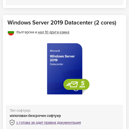
Windows Server 2019 Datacenter (2 cores)
български и
над 10 други езика
Тип софтуер:
използван безсрочен софтуер
с готова за одит правна документация