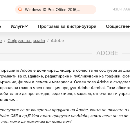
ЧЗВ (FAQ)
р
Услуги
Програма за дистрибутори
Обществен
e
Софтуер за дизайн
Adobe
ADOBE
порацията Adobe е доминиращ лидер в областта на софтуера за диз
трументи за създаване, редактиране и публикуване на графики, фо
ържание, филми и печатни материали. Освен това Adobe е създател
управлява главно чрез водещия продукт Adobe Acrobat. Тази обши
ребителите да преглеждат, редактират, създават, отпечатват и упр
ктивност.
ересувате се от конкретни продукти на Adobe, които не виждате в
ustrator CS6 и др.)? Или имате продукти на Adobe, които вече не са 
 нас
, може да можем да ви помогнем!