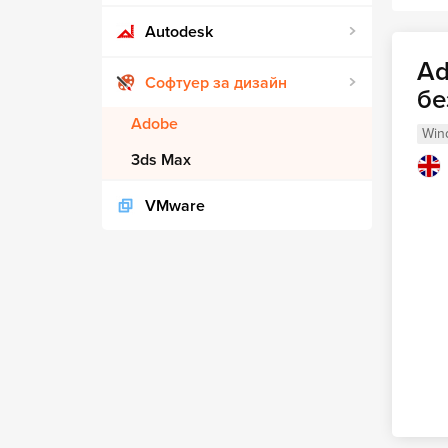
Autodesk
Ad
Софтуер за дизайн
бе
Adobe
Win
3ds Max
VMware