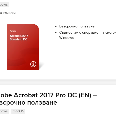
dows
английски
Безсрочно ползване
Съвместим с операционна систе
Windows
obe Acrobat 2017 Pro DC (EN) –
зсрочно ползване
dows
macOS