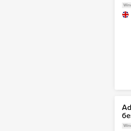
Win
Ad
бе
Win