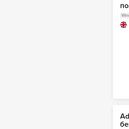
по
Win
Ad
бе