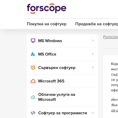
Покупка на софтуер
Продажба на софтуе
Forscop
MS Windows
MS Office
Кор
Сървърен софтуер
инс
съд
се 
Microsoft 365
пот
ефе
Облачни услуги на
Microsoft
Инт
Ill
се с
Софтуер за програмисти