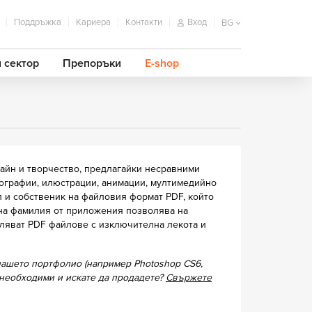
Поддръжка
Кариера
Контакти
Вход
BG
 сектор
Препоръки
E-shop
айн и творчество, предлагайки несравними
тографии, илюстрации, анимации, мултимедийно
 и собственик на файловия формат PDF, който
рна фамилия от приложения позволява на
авляват PDF файлове с изключителна лекота и
 нашето портфолио (например Photoshop CS6,
ви необходими и искате да продадете?
Свържете