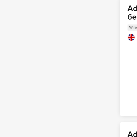
Ad
бе
Win
Ad