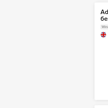
Ad
бе
Win